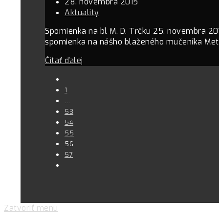
28. novembra 2015
Aktuality
Spomienka na bl M. D. Trčku 25. novembra 201
spomienka na nášho blaženého mučeníka Met
Čítať ďalej
1
…
53
54
55
56
57
Zatvoriť menu
Pre zlepšovanie vášho zážitku na našich stránkach