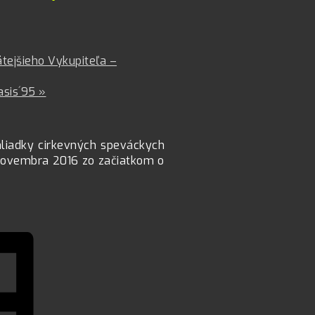
tejšieho Vykupiteľa –
asis´95
»
hliadky cirkevných speváckych
. novembra 2016 zo začiatkom o