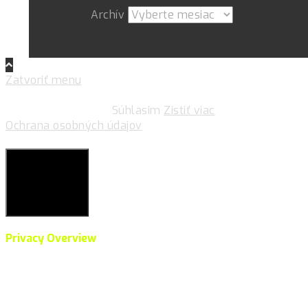
Archív
Zatvoriť menu
Pre zlepšovanie vášho zážitku na našich stránkach
používame cookies.
Súhlasim
Zistiť viac
Ochrana osobných údajov
Súkromie & Cookies
Close
Privacy Overview
This website uses cookies to improve your experience
while you navigate through the website. Out of these,
the cookies that are categorized as necessary are