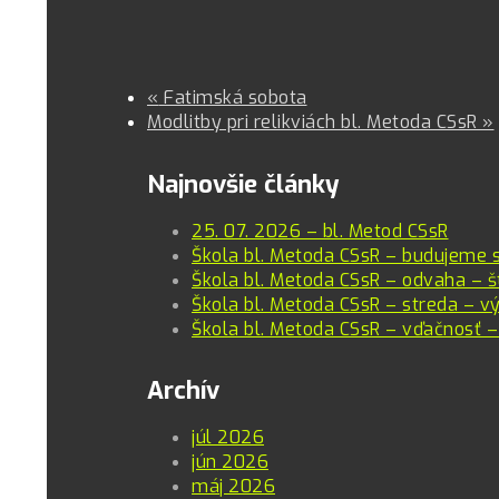
«
Fatimská sobota
Modlitby pri relikviách bl. Metoda CSsR
»
Najnovšie články
25. 07. 2026 – bl. Metod CSsR
Škola bl. Metoda CSsR – budujeme 
Škola bl. Metoda CSsR – odvaha – š
Škola bl. Metoda CSsR – streda – vý
Škola bl. Metoda CSsR – vďačnosť –
Archív
júl 2026
jún 2026
máj 2026