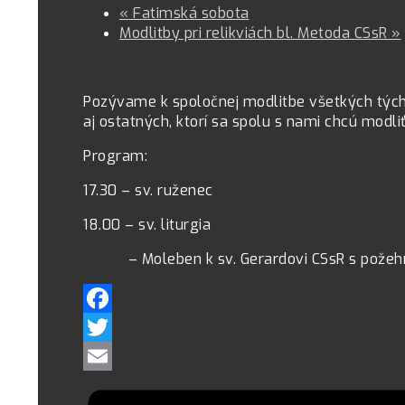
«
Fatimská sobota
Modlitby pri relikviách bl. Metoda CSsR
»
Pozývame k spoločnej modlitbe všetkých tých
aj ostatných, ktorí sa spolu s nami chcú modli
Program:
17.30 – sv. ruženec
18.00 – sv. liturgia
– Moleben k sv. Gerardovi CSsR s požehna
Facebook
Twitter
Email