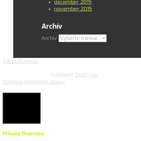
december 2015
november 2015
Archív
Archív
Zatvoriť menu
Pre zlepšovanie vášho zážitku na našich stránkach
používame cookies.
Súhlasim
Zistiť viac
Ochrana osobných údajov
Súkromie & Cookies
Close
Privacy Overview