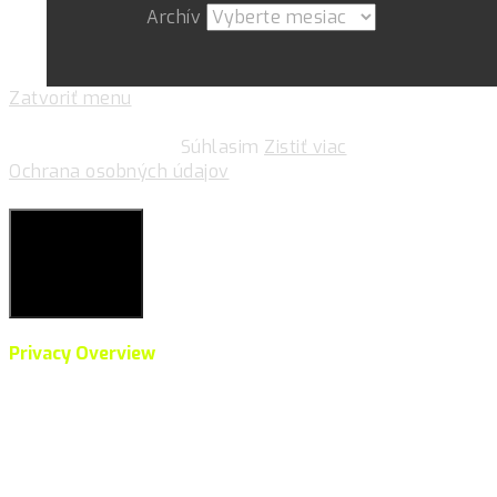
Archív
Zatvoriť menu
Pre zlepšovanie vášho zážitku na našich stránkach
používame cookies.
Súhlasim
Zistiť viac
Ochrana osobných údajov
Súkromie & Cookies
Close
Privacy Overview
This website uses cookies to improve your experience
while you navigate through the website. Out of these,
the cookies that are categorized as necessary are
stored on your browser as they are essential for the