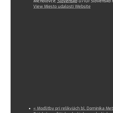
Michalovce
,
Slovensko
07101
Slovenská 
View Miesto udalosti Website
«
Modlitby pri relikviách bl. Dominika M