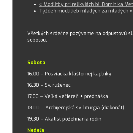
«
Modlitby pri relikviách bl. Dominika M
Týždeň modlitieb mladých za mladých
»
Všetkých srdečne pozývame na odpustovú slá
sobotou.
Sobota
16.00 – Posviacka kláštornej kaplnky
16.30 – Sv. ruženec
17.00 – Veľká večiereň + prednáška
18.00 – Archijerejská sv. liturgia (diakonát)
19.30 – Akatist požehnania rodín
Nedeľa