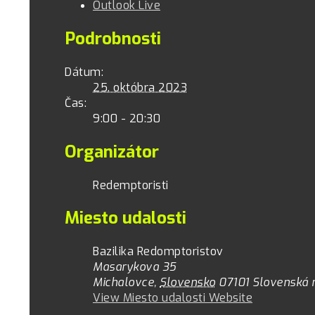
Outlook Live
Podrobnosti
Dátum:
25. októbra 2023
Čas:
9:00 - 20:30
Organizátor
Redemptoristi
Miesto udalosti
Bazilika Redomptoristov
Masarykova 35
Michalovce
,
Slovensko
07101
Slovenská 
View Miesto udalosti Website