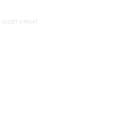
embedded contents are termed as non-necessary
cookies. It is mandatory to procure user consent prior to
running these cookies on your website.
ULOŽIŤ A PRIJAŤ