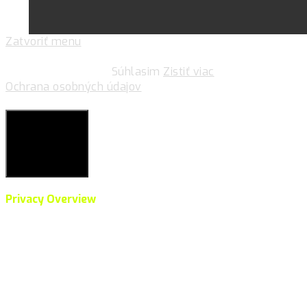
Zatvoriť menu
Pre zlepšovanie vášho zážitku na našich stránkach
používame cookies.
Súhlasim
Zistiť viac
Ochrana osobných údajov
Súkromie & Cookies
Close
Privacy Overview
This website uses cookies to improve your experience
while you navigate through the website. Out of these,
the cookies that are categorized as necessary are
stored on your browser as they are essential for the
working of basic functionalities of the website. We also
use third-party cookies that help us analyze and