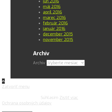
jún 2016
máj 2016
apríl 2016
marec 2016
február 2016
január 2016
december 2015
november 2015
Archív
Archív
Zatvoriť menu
Pre zlepšovanie vášho zážitku na našich stránkach
používame cookies.
Súhlasim
Zistiť viac
Ochrana osobných údajov
Súkromie & Cookies