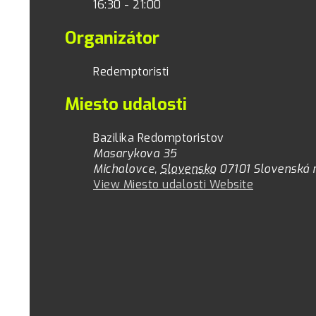
16:30 - 21:00
Organizátor
Redemptoristi
Miesto udalosti
Bazilika Redomptoristov
Masarykova 35
Michalovce
,
Slovensko
07101
Slovenská 
View Miesto udalosti Website