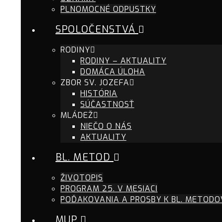
PLNOMOCNÉ ODPUSTKY
SPOLOČENSTVÁ
RODINY
RODINY – AKTUALITY
DOMÁCA ÚLOHA
ZBOR SV. JOZEFA
HISTÓRIA
SÚČASTNOSŤ
MLÁDEŽ
NIEČO O NÁS
AKTUALITY
BL. METOD
ŽIVOTOPIS
PROGRAM 25. V MESIACI
POĎAKOVANIA A PROSBY K BL. METODO
MUP