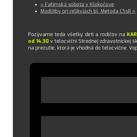
«
Fatimská sobota v Klokočove
Modlitby pri relikviách bl. Metoda CSsR
»
Pozývame teda všetky deti a rodičov na
KA
od 14.30
v telocvični Strednej zdravotníckej š
na prezutie, ktorá je vhodná do telocvične. V