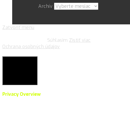
Archív
Zatvoriť menu
Pre zlepšovanie vášho zážitku na našich stránkach
používame cookies.
Súhlasim
Zistiť viac
Ochrana osobných údajov
Súkromie & Cookies
Close
Privacy Overview
This website uses cookies to improve your experience
while you navigate through the website. Out of these,
the cookies that are categorized as necessary are
stored on your browser as they are essential for the