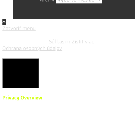
Zatvoriť menu
Pre zlepšovanie vášho zážitku na našich stránkach
používame cookies.
Súhlasim
Zistiť viac
Ochrana osobných údajov
Súkromie & Cookies
Close
Privacy Overview
This website uses cookies to improve your experience
while you navigate through the website. Out of these,
the cookies that are categorized as necessary are
stored on your browser as they are essential for the