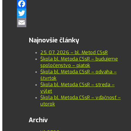
Facebook
Twitter
Email
Najnovšie články
25. 07. 2026 – bl. Metod CSsR
Škola bl. Metoda CSsR – budujeme
spoločenstvo – piatok
Škola bl. Metoda CSsR – odvaha –
štvrtok
Škola bl. Metoda CSsR – streda –
výlet
Škola bl. Metoda CSsR – vďačnosť –
utorok
Archív