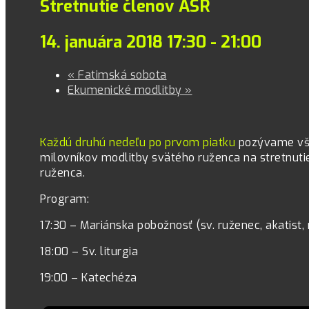
Stretnutie členov ASR
14. januára 2018 17:30
-
21:00
«
Fatimská sobota
Ekumenické modlitby
»
Každú druhú nedeľu po prvom piatku
pozývame vše
milovníkov modlitby svätého ruženca na stretnuti
ruženca.
Program:
17:30 – Mariánska pobožnosť (sv. ruženec, akatist
18:00 – Sv. liturgia
19:00 – Katechéza