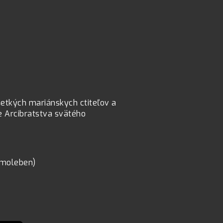
tkých mariánskych ctiteľov a
e Arcibratstva svätého
, moleben)