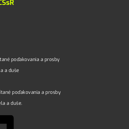
 CSsR
čítané poďakovania a prosby
la a duše
čítané poďakovania a prosby
ela a duše.