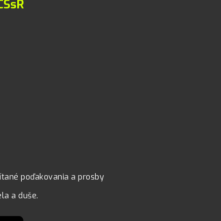
 CSsR
čítané poďakovania a prosby
ela a duše.