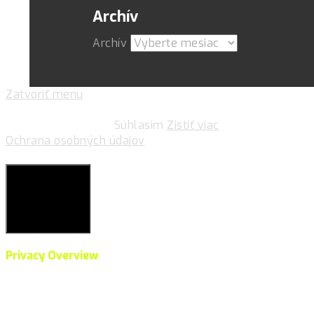
Archív
Archív
Zatvoriť menu
Pre zlepšovanie vášho zážitku na našich stránkach
používame cookies.
Súhlasim
Zistiť viac
Ochrana osobných údajov
Súkromie & Cookies
Close
Privacy Overview
This website uses cookies to improve your experience
while you navigate through the website. Out of these,