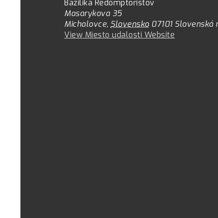
Bazilika Redomptoristov
Masarykova 35
Michalovce
,
Slovensko
07101
Slovenská 
View Miesto udalosti Website