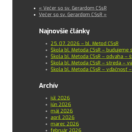
«
Večer so sv. Gerardom CSsR
Večer so sv. Gerardom CSsR
»
Najnovšie články
25. 07. 2026 – bl. Metod CSsR
Škola bl. Metoda CSsR – budujeme 
Škola bl. Metoda CSsR – odvaha – š
Škola bl. Metoda CSsR – streda – vý
Škola bl. Metoda CSsR – vďačnosť –
Archív
júl 2026
jún 2026
máj 2026
apríl 2026
marec 2026
február 2026