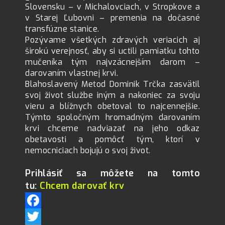
Slovensku – v Michalovciach, v Stropkove a
v Starej Ľubovni – premenia na dočasné
transfúzne stanice.
Pozývame všetkých zdravých veriacich aj
širokú verejnosť, aby si uctili pamiatku tohto
mučeníka tým najvzácnejším darom –
darovaním vlastnej krvi.
Blahoslavený Metod Dominik Trčka zasvätil
svoj život službe iným a nakoniec za svoju
vieru a blížnych obetoval to najcennejšie.
Týmto spoločným hromadným darovaním
krvi chceme nadviazať na jeho odkaz
obetavosti a pomôcť tým, ktorí v
nemocniciach bojujú o svoj život.
Prihlásiť sa môžete na tomto
tu:
Chcem darovať krv
F