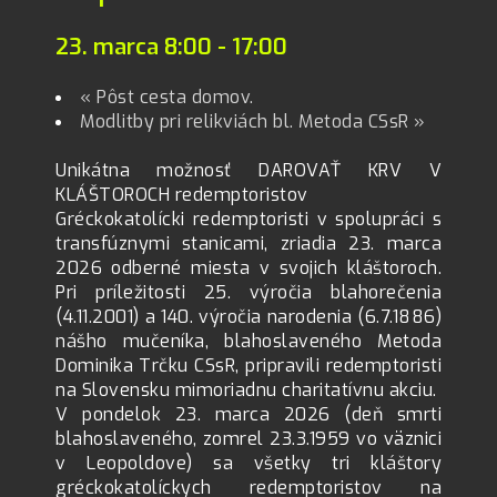
23. marca 8:00
-
17:00
«
Pôst cesta domov.
Modlitby pri relikviách bl. Metoda CSsR
»
Unikátna možnosť DAROVAŤ KRV V
KLÁŠTOROCH redemptoristov
Gréckokatolícki redemptoristi v spolupráci s
transfúznymi stanicami, zriadia 23. marca
2026 odberné miesta v svojich kláštoroch.
Pri príležitosti 25. výročia blahorečenia
(4.11.2001) a 140. výročia narodenia (6.7.1886)
nášho mučeníka, blahoslaveného Metoda
Dominika Trčku CSsR, pripravili redemptoristi
na Slovensku mimoriadnu charitatívnu akciu.
V pondelok 23. marca 2026 (deň smrti
blahoslaveného, zomrel 23.3.1959 vo väznici
v Leopoldove) sa všetky tri kláštory
gréckokatolíckych redemptoristov na