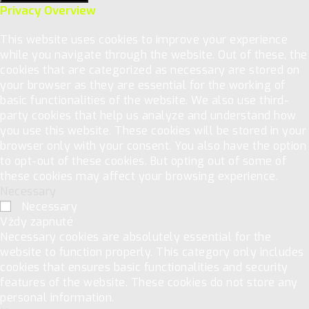
Privacy Overview
This website uses cookies to improve your experience
while you navigate through the website. Out of these, the
cookies that are categorized as necessary are stored on
your browser as they are essential for the working of
basic functionalities of the website. We also use third-
party cookies that help us analyze and understand how
you use this website. These cookies will be stored in your
browser only with your consent. You also have the option
to opt-out of these cookies. But opting out of some of
these cookies may affect your browsing experience.
Necessary
Necessary
Vždy zapnuté
Necessary cookies are absolutely essential for the
website to function properly. This category only includes
cookies that ensures basic functionalities and security
features of the website. These cookies do not store any
personal information.