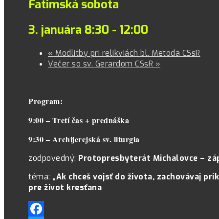
Fatimská sobota
3. januára 8:30
-
12:00
«
Modlitby pri relikviách bl. Metoda CSsR
Večer so sv. Gerardom CSsR
»
Program:
9:00 – Tretí čas + prednáška
9:30 – Archijerejská sv. liturgia
zodpovedný:
Protopresbyterát Michalovce – zá
téma:
„Ak chceš vojsť do života, zachovávaj pr
pre život kresťana