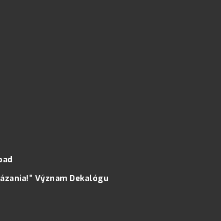
pad
ikázania!“ Význam Dekalógu