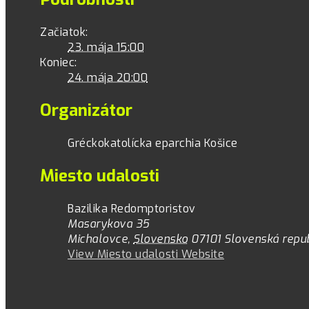
Začiatok:
23. mája 15:00
Koniec:
24. mája 20:00
Organizátor
Gréckokatolícka eparchia Košice
Miesto udalosti
Bazilika Redomptoristov
Masarykova 35
Michalovce
,
Slovensko
07101
Slovenská repub
View Miesto udalosti Website