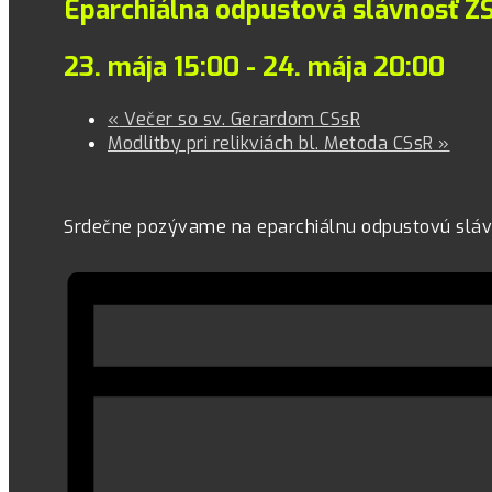
Eparchiálna odpustová slávnosť Z
23. mája 15:00
-
24. mája 20:00
«
Večer so sv. Gerardom CSsR
Modlitby pri relikviách bl. Metoda CSsR
»
Srdečne pozývame na eparchiálnu odpustovú slá