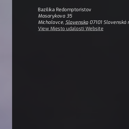
Bazilika Redomptoristov
Masarykova 35
Michalovce
,
Slovensko
07101
Slovenská 
View Miesto udalosti Website