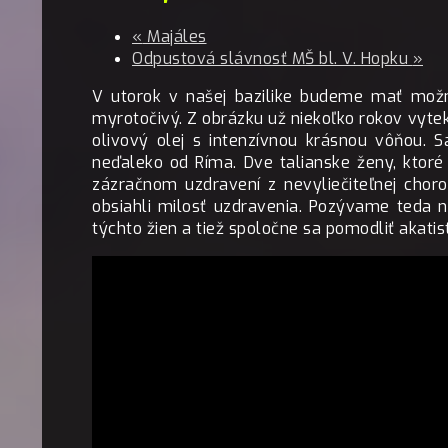
«
Majáles
Odpustová slávnosť MŠ bl. V. Hopku
»
V utorok v našej bazilike budeme mať možn
myrotočivý. Z obrázku už niekoľko rokov vyte
olivový olej s intenzívnou krásnou vôňou.
neďaleko od Ríma. Dve talianske ženy, ktor
zázračnom uzdravení z nevyliečiteľnej chor
obsiahli milosť uzdravenia. Pozývame teda n
týchto žien a tiež spoločne sa pomodliť akati