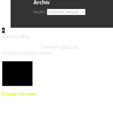
Archív
Archív
Zatvoriť menu
Pre zlepšovanie vášho zážitku na našich stránkach
používame cookies.
Súhlasim
Zistiť viac
Ochrana osobných údajov
Súkromie & Cookies
Close
Privacy Overview
This website uses cookies to improve your experience
while you navigate through the website. Out of these,