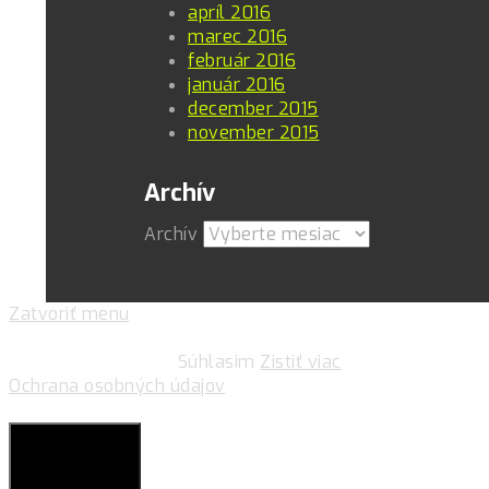
apríl 2016
marec 2016
február 2016
január 2016
december 2015
november 2015
Archív
Archív
Zatvoriť menu
Pre zlepšovanie vášho zážitku na našich stránkach
používame cookies.
Súhlasim
Zistiť viac
Ochrana osobných údajov
Súkromie & Cookies