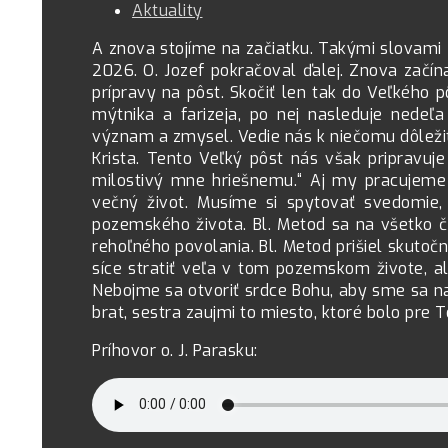
Aktuality
A znova stojíme na začiatku. Takými slovami z
2026. O. Jozef pokračoval ďalej. Znova začín
prípravy na pôst. Skočiť len tak do Veľkého 
mýtnika a farizeja, po nej nasleduje nede
význam a zmysel. Vedie nás k niečomu dôležit
Krista. Tento Veľký pôst nás však pripravuje
milostivý mne hriešnemu.“ Aj my pracujeme
večný život. Musíme si spytovať svedomie,
pozemského života. Bl. Metod sa na všetko čo
rehoľného povolania. Bl. Metod prišiel skuto
síce stratiť veľa v tom pozemskom živote, 
Nebojme sa otvoriť srdce Bohu, aby sme sa nao
brat, sestra zaujmi to miesto, ktoré bolo pre 
Príhovor o. J. Parasku: