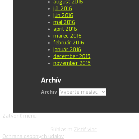
august 2016
júl 2016
jún 2016
máj 2016
apríl 2016
marec 2016
február 2016
január 2016
december 2015
november 2015
Archív
Archív
Zatvoriť menu
Pre zlepšovanie vášho zážitku na našich stránkach
používame cookies.
Súhlasim
Zistiť viac
Ochrana osobných údajov