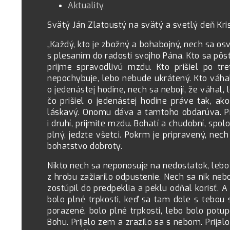
Aktuality
Svätý Ján Zlatoustý na svätý a svetlý deň Kri
„Každý, kto je zbožný a bohabojný, nech sa osvi
s plesaním do radosti svojho Pána. Kto sa pôs
prijme spravodlivú mzdu. Kto prišiel po tre
nepochybuje, lebo nebude ukrátený. Kto váhal 
o jedenástej hodine, nech sa nebojí, že váhal,
čo prišiel o jedenástej hodine práve tak, a
láskavý. Onomu dáva a tamtoho obdarúva. Prij
i druhí, prijmite mzdu. Bohatí a chudobní, spoloč
plný, jedzte všetci. Pokrm je pripravený, nec
bohatstvo dobroty.
Nikto nech sa neponosuje na nedostatok, lebo
z hrobu zažiarilo odpustenie. Nech sa nik neboj
zostúpil do predpeklia a peklu odňal korisť. A 
bolo plné trpkosti, keď sa tam dole s tebou s
porazené, bolo plné trpkosti, lebo bolo potup
Bohu. Prijalo zem a zrazilo sa s nebom. Prijalo