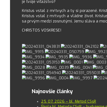
je tvoje víťazstvo?
Kristus vstal z mŕtvych a ty si porazené. Kris
Kristus vstal z mŕtvych a vládne život. Kristu
sa prvým medzi zosnutými. Jemu sláva a moc
CHRISTOS VOSKRESE!
Najnovšie články
25. 07. 2026 – bl. Metod CSsR
Škola bl. Metoda CSsR – budujeme 