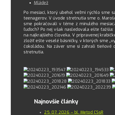
Mládež
Po mesiaci, ktorý ubehol veľmi rýchlo sme sa
teenagerov. V úvode stretnutia sme o. Marošov
sme pokračovali v téme z minulého mesiaca
ľuďoch? Po nej však nasledovala ešte ťažšia
na najkrajšieho človeka. V pripravenej krabič
zložiť ešte veselé básničky, v ktorých sme „
čokoládou. Na záver sme si zahrali tieňové d
stretnutia.
Najnovšie články
25. 07. 2026 – bl. Metod CSsR