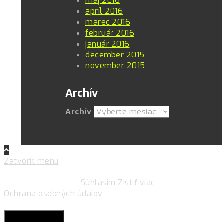
máj 2016
apríl 2016
marec 2016
február 2016
január 2016
december 2015
november 2015
Archív
Archív
Zatvoriť menu
Pre zlepšovanie vášho zážitku na našich stránkach
používame cookies.
Súhlasim
Zistiť viac
Ochrana osobných údajov
Súkromie & Cookies