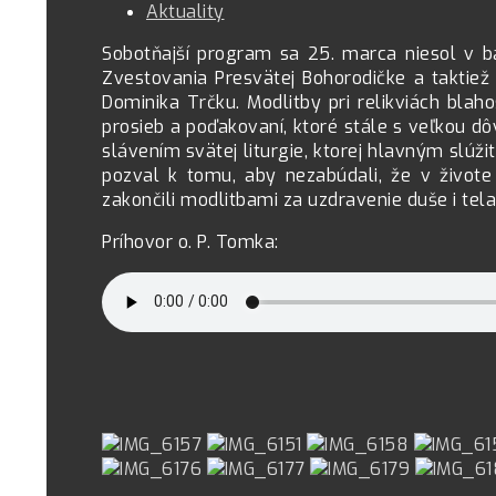
Aktuality
Sobotňajší program sa 25. marca niesol v b
Zvestovania Presvätej Bohorodičke a taktiež 
Dominika Trčku. Modlitby pri relikviách bla
prosieb a poďakovaní, ktoré stále s veľkou d
slávením svätej liturgie, ktorej hlavným slú
pozval k tomu, aby nezabúdali, že v živote 
zakončili modlitbami za uzdravenie duše i t
Príhovor o. P. Tomka: