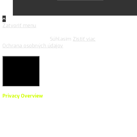
Zatvoriť menu
Pre zlepšovanie vášho zážitku na našich stránkach
používame cookies.
Súhlasim
Zistiť viac
Ochrana osobných údajov
Súkromie & Cookies
Close
Privacy Overview
This website uses cookies to improve your experience
while you navigate through the website. Out of these,
the cookies that are categorized as necessary are
stored on your browser as they are essential for the
working of basic functionalities of the website. We also