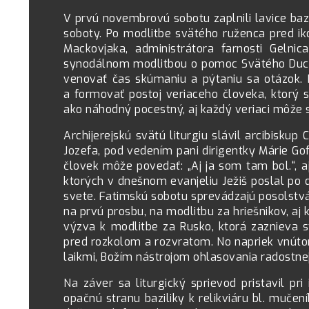
V prvú novembrovú sobotu zaplnili lavice bazil
soboty. Po modlitbe svätého ruženca pred i
Mackovjaka, administrátora farnosti Geln
synodálnom modlitbou o pomoc Svätého Ducha
venovať čas skúmaniu a pýtaniu sa otázok. P
a formovať postoj veriaceho človeka, ktorý s
ako náhodný pocestný, aj každý veriaci môže s
Archijerejskú svätú liturgiu slávil arcibisku
Jozefa, pod vedením pani dirigentky Márie Gof
človek môže povedať: „Aj ja som tam bol.“, a
ktorých v dnešnom evanjeliu Ježiš poslal po 
svete. Fatimskú sobotu sprevádzajú posolstv
na prvú prosbu, na modlitbu za hriešnikov, aj 
výzva k modlitbe za Rusko, ktorá zaznieva s
pred rozkolom a rozvratom. No napriek vnútor
laikmi, Božím nástrojom ohlasovania radostnej
Na záver sa liturgický sprievod pristavil p
opačnú stranu baziliky k relikviáru bl. muče