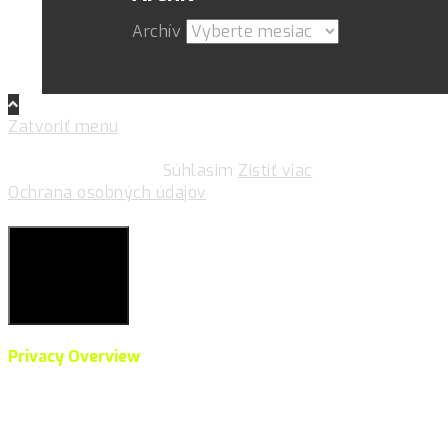
Archív
Zatvoriť menu
Pre zlepšovanie vášho zážitku na našich stránkach
používame cookies.
Súhlasim
Zistiť viac
Ochrana osobných údajov
Súkromie & Cookies
Close
Privacy Overview
This website uses cookies to improve your experience
while you navigate through the website. Out of these,
the cookies that are categorized as necessary are