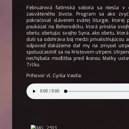
Februárová fatimská sobota sa niesla v 
zasväteného života. Program sa ako zvyč
pokračoval slávením svätej liturgie, ktorej 
poukázal na Bohorodičku, ktorá prináša svoj
obetu, obetujúc svojho Syna, ako obetu, ktorá
duši sa odohráva boj medzi privalstňujúcou 
odpoveď dokážeme dať my na zmysel utrpen
spoluúčastniť sa na Kristovom utrpení. Utrpen
nechýbala modlitba pred ikonou Matky ustav
Trčku.
Príhovor vl. Cyrila Vasiľa: