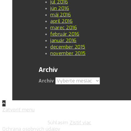
júl 2016
jún 2016
máj 2016
apríl 2016
marec 2016
február 2016
január 2016
december 2015
november 2015
Archív
Archív
Zatvoriť menu
Pre zlepšovanie vášho zážitku na našich stránkach
používame cookies.
Súhlasim
Zistiť viac
Ochrana osobných údajov