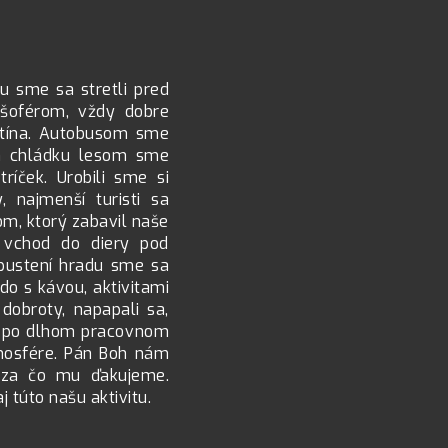
u sme sa stretli pred
 šoférom, vždy dobre
stína. Autobusom sme
om chládku lesom sme
ríček. Urobili sme si
, najmenší turisti sa
dom, ktorý zabavil naše
l vchod do diery pod
 opustení hradu sme sa
do s kávou, aktivitami
dobroty, napapali sa,
li po dlhom pracovnom
tmosfére. Pán Boh nám
, za čo mu ďakujeme.
 túto našu aktivitu.