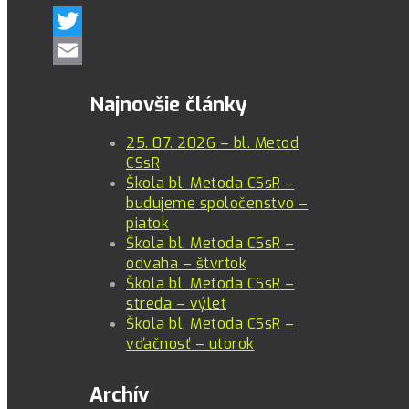
Twitter
Email
Najnovšie články
25. 07. 2026 – bl. Metod
CSsR
Škola bl. Metoda CSsR –
budujeme spoločenstvo –
piatok
Škola bl. Metoda CSsR –
odvaha – štvrtok
Škola bl. Metoda CSsR –
streda – výlet
Škola bl. Metoda CSsR –
vďačnosť – utorok
Archív