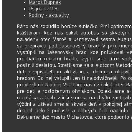
Maroš Dupnák
16. júna 2019
Rodiny - aktuality
Ráno nás zobudilo horúce slniečko. Plní optimizm
kláštorom, kde nás čakal autobus so skvelým
naladený otec Maroš a usmievavá sestra Augu
sa prepravili pod Jasenovský hrad. V príjemn
vystúpili na Jasenovský hrad, kde pofukoval vet
prehliadku ruinami hradu, vypili sme litre vody
posilnili desiatou. Stretli sme sa aj s otcom Meto
deti neopísateľnou aktivitou a dokonca objavi
hradom. Do nej vstúpili len tí najodvážnejší. Po
previezli do Nacinej Vsi. Tam nás už čakal otec Ra
pre deti a rozloženým ohniskom. Opiekli sme si 
menší sa zahrali, väčší sme sa na chvíľu zastavi
týždni a užívali sme si skvelý deň v pokojnej a
doprial pekné počasie a dobrých ľudí naokolo
Ďakujeme tiež mestu Michalovce, ktoré podporilo aj