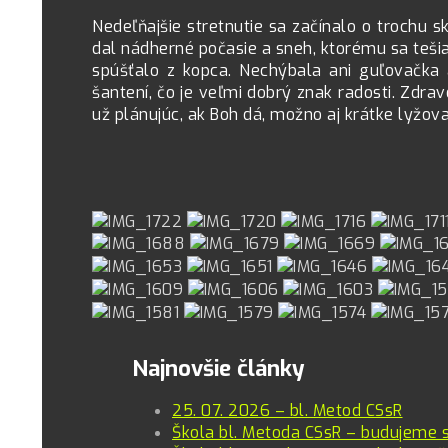
Nedeľňajšie stretnutie sa začínalo o trochu 
dal nádherné počasie a sneh, ktorému sa tešia
spúšťalo z kopca. Nechýbala ani guľovačka a
šantení, čo je veľmi dobrý znak radosti. Zdra
už plánujúc, ak Boh dá, možno aj krátke lyžova
Najnovšie články
25. 07. 2026 – bl. Metod CSsR
Škola bl. Metoda CSsR – budujeme 