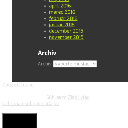
apríl 2016
marec 2016
február 2016
január 2016
december 2015
november 2015
Archív
Archív
Zatvoriť menu
Pre zlepšovanie vášho zážitku na našich stránkach
používame cookies.
Súhlasim
Zistiť viac
Ochrana osobných údajov
Súkromie & Cookies