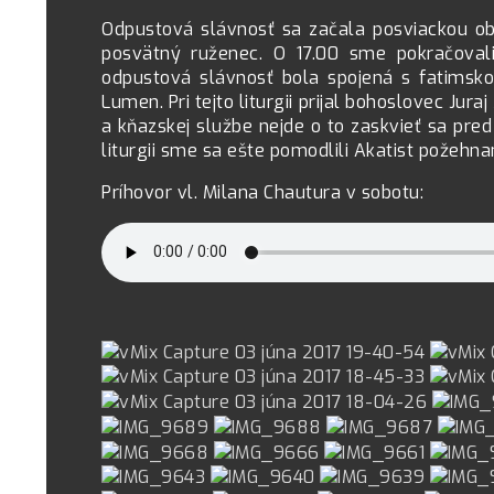
Odpustová slávnosť sa začala posviackou obn
posvätný ruženec. O 17.00 sme pokračovali
odpustová slávnosť bola spojená s fatimskou 
Lumen. Pri tejto liturgii prijal bohoslovec Jur
a kňazskej službe nejde o to zaskvieť sa pre
liturgii sme sa ešte pomodlili Akatist požehn
Príhovor vl. Milana Chautura v sobotu: