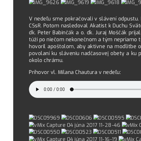
V nedeľu sme pokračovali v slávení odpustu. Rá
CSsR. Potom nasledoval Akatist k Duchu Svätému
dk. Peter Babinčák a o. dk. Juraj Moščák prija
túži po niečom nekonečnom a tým nepriamo túži
hovoril apoštolom, aby aktívne na modlitbe 
povolaní ku sláveniu nadčasovej obety a ku p
okolo chrámu.
Príhovor vl. Milana Chautura v nedeľu: