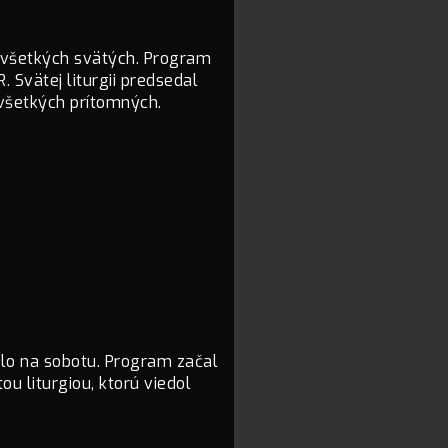
 všetkých svätých. Program
. Svätej liturgii predsedal
 všetkých prítomných.
dlo na sobotu. Program začal
u liturgiou, ktorú viedol