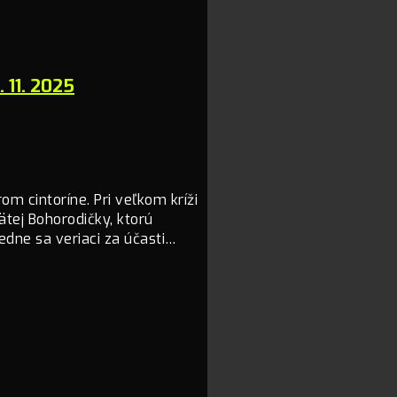
11. 2025
om cintoríne. Pri veľkom kríži
ätej Bohorodičky, ktorú
ledne sa veriaci za účasti…