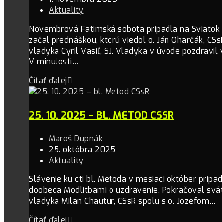
Aktuality
Novembrová Fatimská sobota pripadla na Sviatok
začal prednáškou, ktorú viedol o. Ján Oharčák, CSsR
vladyka Cyril Vasiľ, SJ. Vladyka v úvode pozdravil
V minulosti…
Čítať ďalej
25. 10. 2025 – BL. METOD CSSR
Maroš Dupnák
25. októbra 2025
Aktuality
Slávenie ku cti bl. Metoda v mesiaci október pripa
doobeda Modlitbami o uzdravenie. Pokračoval sväto
vladyka Milan Chautur, CSsR spolu s o. Jozefom…
Čítať ďalej