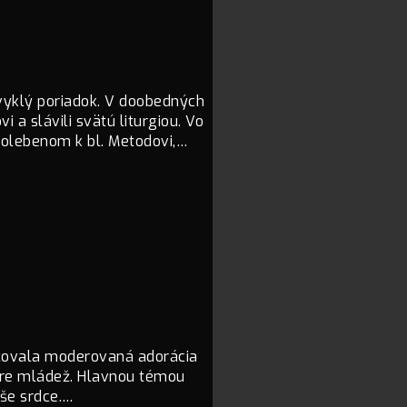
vyklý poriadok. V doobedných
 a slávili svätú liturgiou. Vo
olebenom k bl. Metodovi,…
račovala moderovaná adorácia
 pre mládež. Hlavnou témou
aše srdce.…