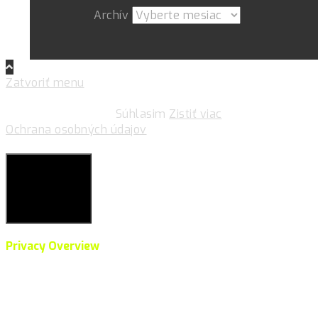
Archív
Zatvoriť menu
Pre zlepšovanie vášho zážitku na našich stránkach
používame cookies.
Súhlasim
Zistiť viac
Ochrana osobných údajov
Súkromie & Cookies
Close
Privacy Overview
This website uses cookies to improve your experience
while you navigate through the website. Out of these,
the cookies that are categorized as necessary are